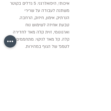
איכותי, היפואלרגני. 5 גדלים בקוטר
משתנה לעבודה על שרירי
הנרתיק. אימון, חיזוק, הרחבה.
טבעת אחיזה לשימוש נוח
וארגונומי, זוית קלה מאד לחדירה
קלה. קל מאד לניקוי. מתחממים
לטמפ' של הגוף במהירות.
גודל 1: 1.25 ס"מ * 7.5 ס"מ
גודל 2: 2 ס"מ * 9 ס"מ
גודל 3: 2.2 ס"מ * 10.75 ס"מ
גודל 4: 2.5 ס"מ * 12.75 ס"מ
גודל 5: 3.25 ס"מ * 14 ס"מ